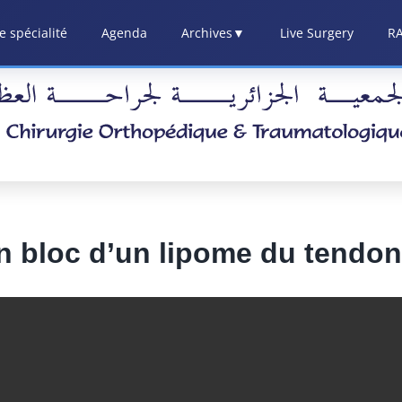
 spécialité
Agenda
Archives
▼
Live Surgery
R
 bloc d’un lipome du tendon 