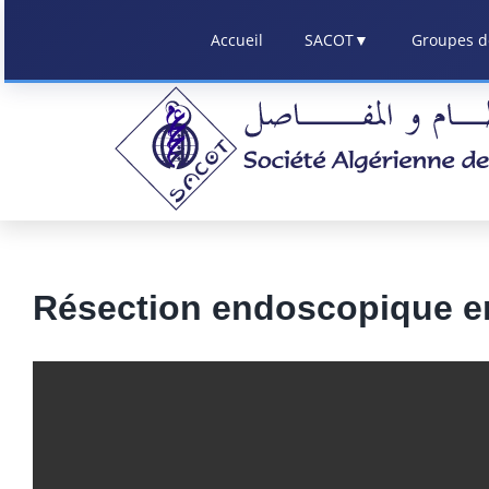
Skip
Accueil
SACOT
▼
Groupes de
to
content
Résection endoscopique en